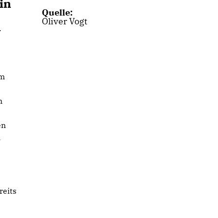
in
Quelle:
Oliver Vogt
n
im
m
en
n
reits