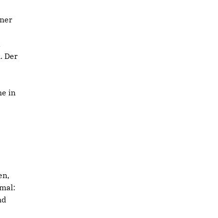
iner
d
. Der
e in
en,
mal:
nd