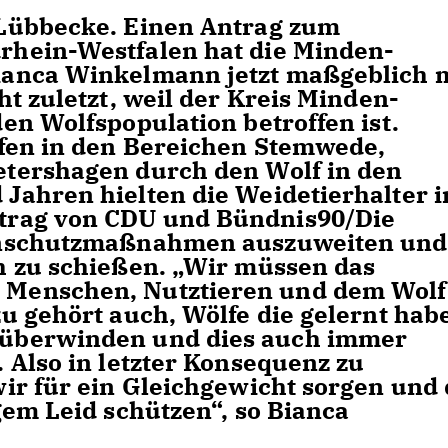
Lübbecke.
Einen Antrag zum
hein-Westfalen hat die Minden-
anca Winkelmann jetzt maßgeblich 
t zuletzt, weil der Kreis Minden-
en Wolfspopulation betroffen ist.
afen in den Bereichen Stemwede,
tershagen durch den Wolf in den
ahren hielten die Weidetierhalter i
trag von CDU und Bündnis90/Die
enschutzmaßnahmen auszuweiten und
h zu schießen. „Wir müssen das
Menschen, Nutztieren und dem Wolf
u gehört auch, Wölfe die gelernt hab
überwinden und dies auch immer
 Also in letzter Konsequenz zu
ir für ein Gleichgewicht sorgen und 
gem Leid schützen“, so Bianca