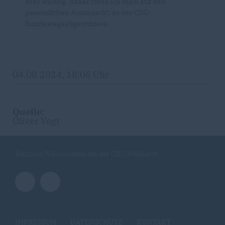
sehr wichtig, daher freue ich mich auf den
persönlichen Austausch“, so der CDU-
Bundestagsabgeordnete.
04.08.2024, 18:06 Uhr
Quelle:
Oliver Vogt
Herzlich Willkommen bei der CDU Hüllhorst
IMPRESSUM
DATENSCHUTZ
KONTAKT