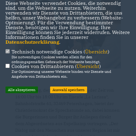
Diese Webseite verwendet Cookies, die notwendig
sind, um die Webseite zu nutzen. Weiterhin
verwenden wir Dienste von Drittanbietern, die uns
helfen, unser Webangebot zu verbessern (Website-
Optmierung). Für die Verwendung bestimmter
Dienste, benötigen wir Ihre Einwilligung. Ihre
Einwilligung können Sie jederzeit widerrufen. Weitere
Informationen finden Sie in unserer
Datenschutzerklärung
.
Technisch notwendige Cookies (
Übersicht
)
Die notwendigen Cookies werden allein für den
ordnungsgemäßen Gebrauch der Webseite benötigt.
Cookies von Drittanbietern (
Übersicht
)
Zur Optimierung unserer Webseite binden wir Dienste und
Angebote von Drittanbietern ein.
Alle akzeptieren
Auswahl speichern
Am Dienstag, den 06. August 2024 in der Zeit von
16:00 Uhr bis 18:00 Uhr im Eiscafe „La Larissa“,
Bahnhofstraße 61, 32469 Petershagen, bietet der
Christdemokrat die Sprechstunde an, dabei können
die Bürgerinnen und Bürger ihr Anliegen direkt
dem Abgeordneten aus Espelkamp vortragen. „Der
Dialog mit den Menschen aus unserer Region ist mir