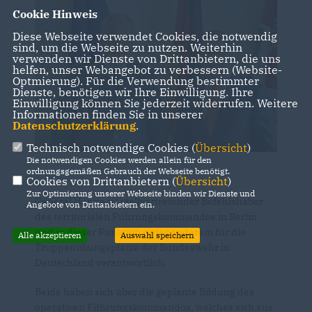
Cookie Hinweis
Diese Webseite verwendet Cookies, die notwendig
sind, um die Webseite zu nutzen. Weiterhin
verwenden wir Dienste von Drittanbietern, die uns
helfen, unser Webangebot zu verbessern (Website-
Optmierung). Für die Verwendung bestimmter
Dienste, benötigen wir Ihre Einwilligung. Ihre
Einwilligung können Sie jederzeit widerrufen. Weitere
Informationen finden Sie in unserer
Datenschutzerklärung
.
Technisch notwendige Cookies (
Übersicht
)
Die notwendigen Cookies werden allein für den
ordnungsgemäßen Gebrauch der Webseite benötigt.
Cookies von Drittanbietern (
Übersicht
)
Zur Optimierung unserer Webseite binden wir Dienste und
General Henne ist stellvertretender Befehlshaber
Angebote von Drittanbietern ein.
des territorialen Führungskommandos in Berlin
und in dieser Funktion unter anderem für die
Alle akzeptieren
Auswahl speichern
Truppenübungsplätze der Bundeswehr in
Deutschland verantwortlich.
Beide haben sich über die geplante Bildung des
operativen Führungskommandos, welches sich aus